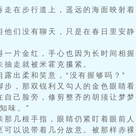
走在步行道上，遥远的海面映射着
。
他们没有聊天，只是在春日里安静
。
一片金红，手心也因为长时间相握
未抽走就被米霍克攥紧。
出柔和笑意，“没有握够吗？”
步，那双锐利又勾人的金色眼睛看
在自己脸旁，修剪整齐的胡须让梦梦
知味。”
那几根手指，眼睛仍紧盯着眼前人
至可以说带着几分故意。被那样赤裸