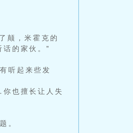
了颠，米霍克的
听话的家伙。”
有听起来些发
…你也擅长让人失
题。