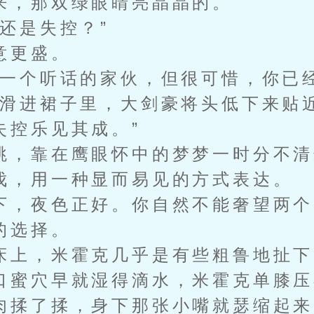
，那双绿眼睛亮晶晶的。
还是失控？”
更盛。
个听话的家伙，但很可惜，你已
指滑进裙子里，大剑豪将头低下来贴
失控乐见其成。”
，靠在鹰眼怀中的梦梦一时分不清
伐，用一种显而易见的方式表达。
，夜色正好。你自然不能奢望两个
的选择。
上，米霍克几乎是有些粗鲁地扯下
口蜜穴早就湿得滴水，米霍克单膝压
肉揉了揉，身下那张小嘴就瑟缩起来