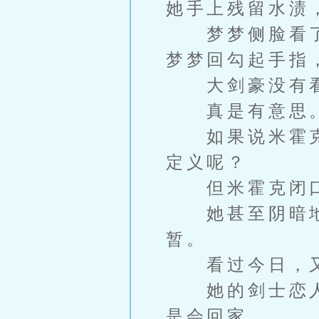
她手上残留水渍
梦梦侧脸看了
梦梦回勾起手指
大剑豪没有看
真是有意思
如果说米霍克
定义呢？
但米霍克闭口
她甚至阴暗地
暂。
看过今日，又
她的剑士恋人
是会回家。