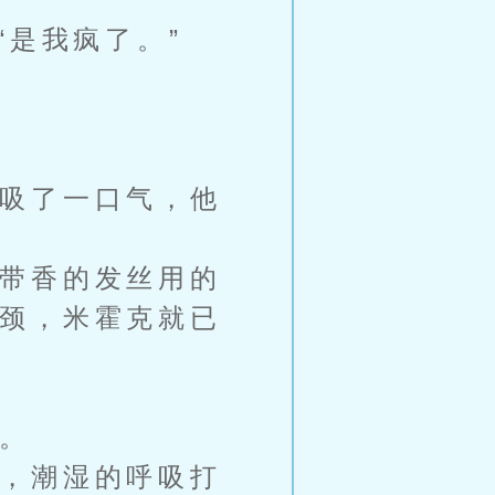
是我疯了。”
吸了一口气，他
带香的发丝用的
颈，米霍克就已
。
，潮湿的呼吸打