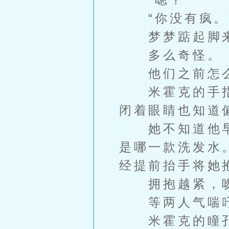
“你没有疯。”
梦梦踮起脚来
多么奇怪。
他们之前怎么
米霍克的手指
闭着眼睛也知道
她不知道他早
是哪一款洗发水
经提前抬手将她
拥抱越紧，吻
等两人气喘吁
米霍克的瞳孔