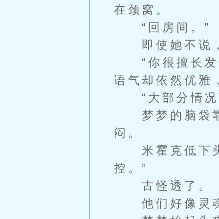
在颈窝。
“回房间。”
即使她不说，
“你很擅长发号
语气却依然优雅
“大部分情况下
梦梦的脑袋靠
闷。
米霍克低下头笑
控。”
古怪透了。
他们好像灵魂