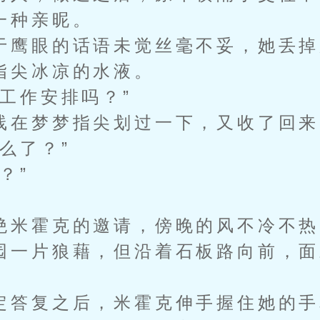
一种亲昵。
鹰眼的话语未觉丝毫不妥，她丢掉
指尖冰凉的水液。
工作安排吗？”
在梦梦指尖划过一下，又收了回来
么了？”
？”
米霍克的邀请，傍晚的风不冷不热
园一片狼藉，但沿着石板路向前，面
。
答复之后，米霍克伸手握住她的手