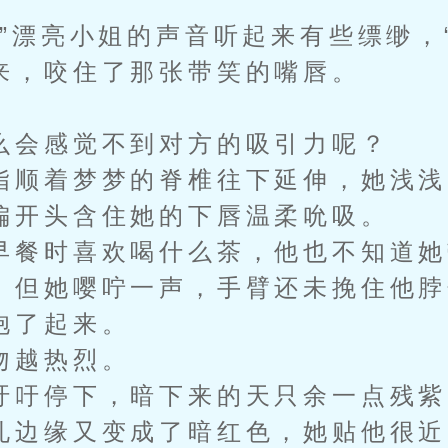
漂亮小姐的声音听起来有些缥缈，“
，咬住了那张带笑的嘴唇。
会感觉不到对方的吸引力呢？
顺着梦梦的脊椎往下延伸，她浅浅
偏开头含住她的下唇温柔吮吸。
餐时喜欢喝什么茶，他也不知道她
。但她嘤咛一声，手臂还未挽住他脖
抱了起来。
越热烈。
吁停下，暗下来的天只余一点残紫
边缘又变成了暗红色，她贴他很近