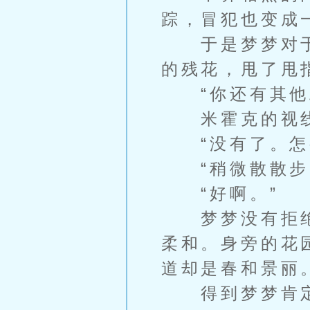
踪，冒犯也变成
于是梦梦对于
的残花，甩了甩
“你还有其他
米霍克的视线
“没有了。怎
“稍微散散步
“好啊。”
梦梦没有拒绝
柔和。身旁的花
道却是春和景丽
得到梦梦肯定