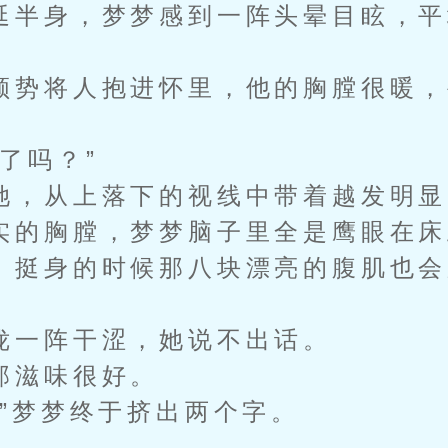
延半身，梦梦感到一阵头晕目眩，平
势将人抱进怀里，他的胸膛很暖，
了吗？”
，从上落下的视线中带着越发明显
的胸膛，梦梦脑子里全是鹰眼在床
，挺身的时候那八块漂亮的腹肌也会
一阵干涩，她说不出话。
滋味很好。
梦梦终于挤出两个字。