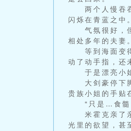
两个人慢吞吞
闪烁在青蓝之中
气氛很好，但
相处多年的夫妻
等到海面变得
动了动手指，还
于是漂亮小姐露
大剑豪停下脚
贵族小姐的手贴
“只是…食髓
米霍克亲了亲
光里的欲望，甚