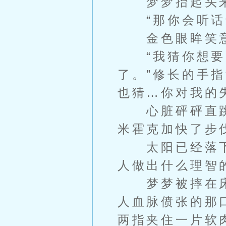
梦梦抬起头来
“那你会听话
金色眼眸笑意
“我猜你想要一
了。”修长的手
也猜…你对我的
心脏砰砰直跳
米霍克加快了步
太阳已经落下
人做出什么理智
梦梦被摔在床
人血脉偾张的那
两指夹住一片软