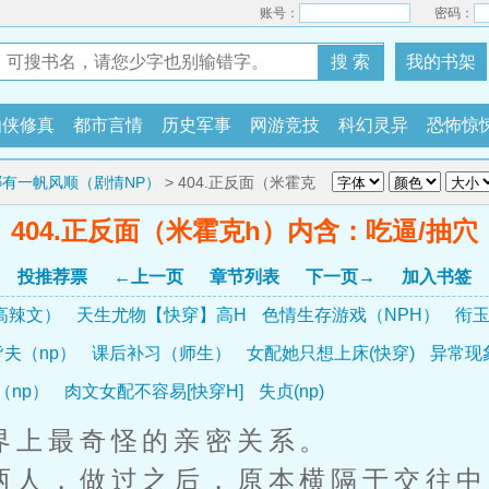
账号：
密码：
搜 索
我的书架
仙侠修真
都市言情
历史军事
网游竞技
科幻灵异
恐怖惊
有一帆风顺（剧情NP）
> 404.正反面（米霍克
404.正反面（米霍克h）内含：吃逼/抽穴
投推荐票
←上一页
章节列表
下一页→
加入书签
高辣文）
天生尤物【快穿】高H
色情生存游戏（NPH）
衔玉
夫（np）
课后补习（师生）
女配她只想上床(快穿)
异常现
（np）
肉文女配不容易[快穿H]
失贞(np)
上最奇怪的亲密关系。
人，做过之后，原本横隔于交往中