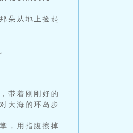
那朵从地上捡起
。
，带着刚刚好的
对大海的环岛步
掌，用指腹擦掉