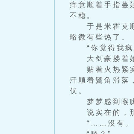
痒意顺着手指蔓
不稳。
于是米霍克顺
略微有些热了。
“你觉得我疯
大剑豪搂着她
贴着火热紧实
汗顺着鬓角滑落
伏。
梦梦感到喉咙
说实在的，那
“……没有。”
“嗯？”