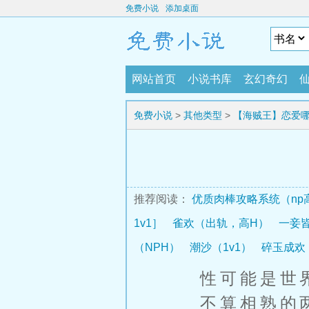
免费小说
添加桌面
网站首页
小说书库
玄幻奇幻
免费小说
>
其他类型
>
【海贼王】恋爱哪
h）内含：吃逼/抽穴
推荐阅读：
优质肉棒攻略系统（np
1v1］
雀欢（出轨，高H）
一妾皆
（NPH）
潮沙（1v1）
碎玉成欢
性可能是世界
不算相熟的两