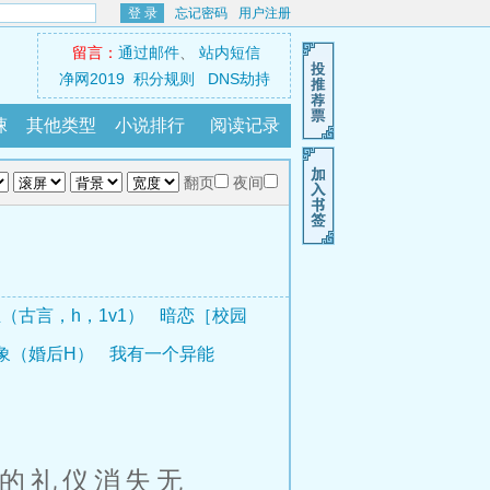
登 录
忘记密码
用户注册
留言：
通过邮件
、
站内短信
净网2019
积分规则
DNS劫持
悚
其他类型
小说排行
阅读记录
翻页
夜间
（古言，h，1v1）
暗恋［校园
象（婚后H）
我有一个异能
的礼仪消失无