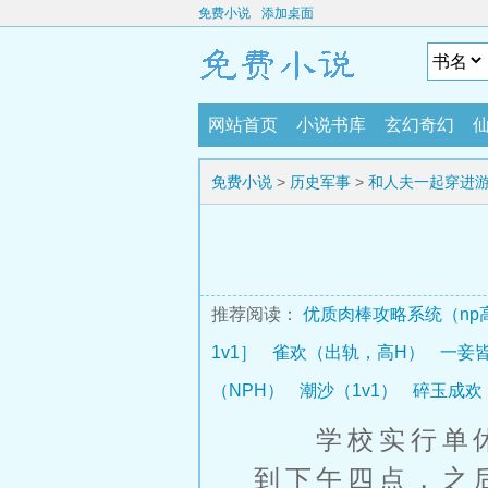
免费小说
添加桌面
网站首页
小说书库
玄幻奇幻
免费小说
>
历史军事
>
和人夫一起穿进
推荐阅读：
优质肉棒攻略系统（np
1v1］
雀欢（出轨，高H）
一妾皆
（NPH）
潮沙（1v1）
碎玉成欢
学校实行单休
到下午四点，之