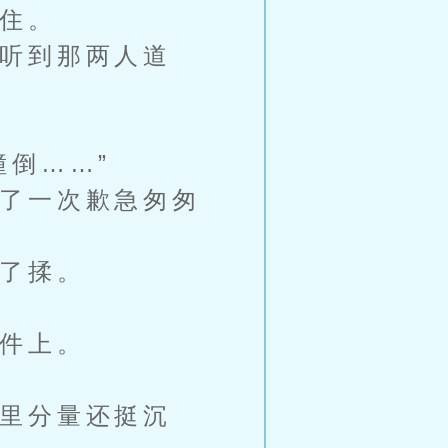
住。
听到那两人道
倒……”
了一次歉急匆匆
了揉。
件上。
里分量还挺沉