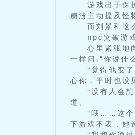
游戏出于保护，
崩溃主动提及怪
而刘景和这么
npc突破游戏
心里紧张地向
一样问:“你说什
“觉得他变了个
心你，平时也没
“没有人会想到
道。
“哦……这个啊
下游戏不表，她
“我和你说过的