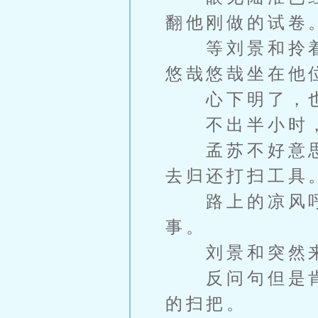
翻他刚做的试卷
等刘景和拎着
悠哉悠哉坐在他
心下明了，也
不出半小时，
孟苏不好意思
去归还打扫工具
路上的凉风呼
事。
刘景和突然来了
反问句但是肯
的扫把。