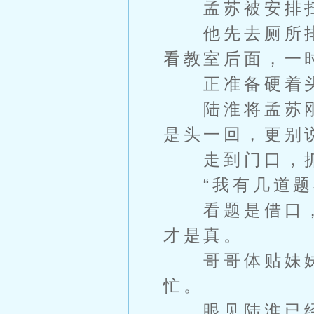
孟苏被安排扫
他先去厕所排
看教室后面，一
正准备硬着头
陆淮将孟苏刚
是头一回，更别
走到门口，抓
“我有几道题不
看题是借口，
才是真。
哥哥体贴妹妹
忙。
眼见陆淮已经