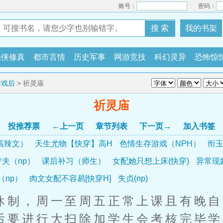
账号：
密码：
搜 索
我的书架
仙侠修真
都市言情
历史军事
网游竞技
科幻灵异
恐怖惊
游戏后
> 祈灵庙
祈灵庙
投推荐票
←上一页
章节列表
下一页→
加入书签
高辣文）
天生尤物【快穿】高H
色情生存游戏（NPH）
衔玉
夫（np）
课后补习（师生）
女配她只想上床(快穿)
异常现
（np）
肉文女配不容易[快穿H]
失贞(np)
制，周一至周五正常上课且有晚自
后要进行大扫除加学生会考核完毕学