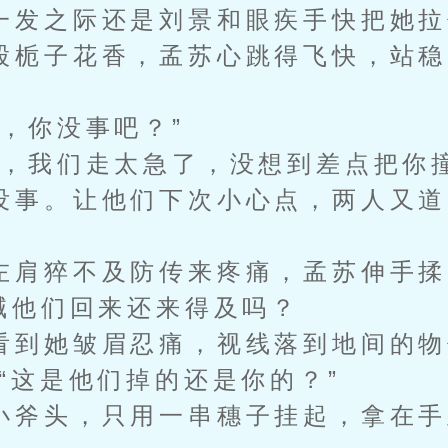
一发之际还是刘景和眼疾手快把她拉
栀子花香，孟苏心跳得飞快，站稳
，你没事吧？”
我们走太急了，没想到差点把你撞
事。让他们下次小心点，两人又道
肩猝不及防传来疼痛，孟苏伸手揉
他们回来还来得及吗？
到她皱眉忍痛，视线落到地间的物
这是他们掉的还是你的？”
斧头，只用一串穗子挂起，拿在手