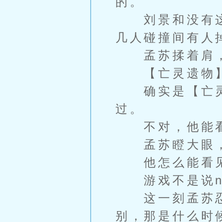
的。
刘景和没有这
几人碰撞间有人
孟苏揉着肩，
【亡灵遗物
确实是【亡灵
过。
不对，他能看
孟苏瞪大眼，
他怎么能看
游戏不是说np
这一刻孟苏忍
别，那是什么时