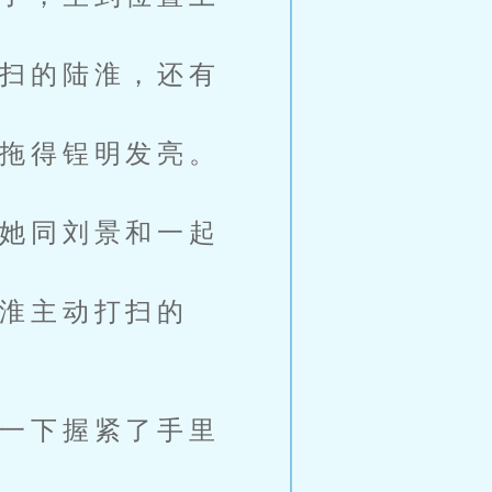
扫的陆淮，还有
拖得锃明发亮。
她同刘景和一起
淮主动打扫的
一下握紧了手里