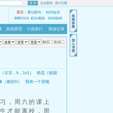
登 录
忘记密码
用户注册
留言：
通过邮件
、
站内短信
净网2019
积分规则
DNS劫持
悚
其他类型
小说排行
阅读记录
翻页
夜间
（古言，h，1v1）
暗恋［校园
象（婚后H）
我有一个异能
习，周六的课上
生才能离校，周