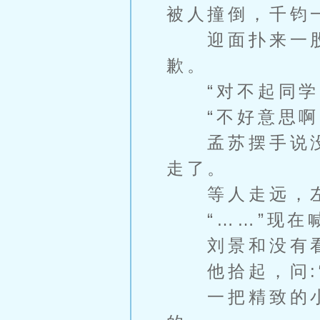
被人撞倒，千钧
迎面扑来一股
歉。
“对不起同学
“不好意思啊，
孟苏摆手说没
走了。
等人走远，左
“……”现在喊
刘景和没有看
他拾起，问:“
一把精致的小