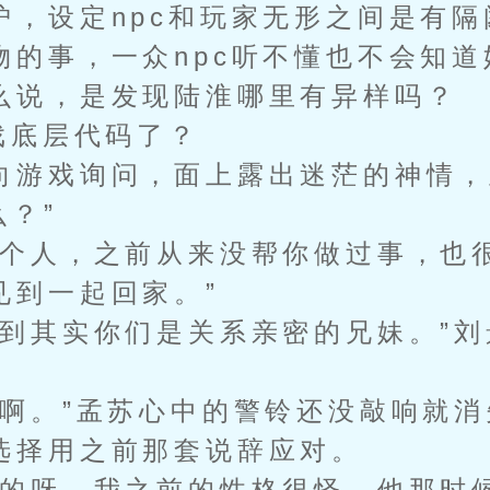
设定npc和玩家无形之间是有隔
物的事，一众npc听不懂也不会知道
说，是发现陆淮哪里有异样吗？
底层代码了？
游戏询问，面上露出迷茫的神情，
么？”
人，之前从来没帮你做过事，也
见到一起回家。”
其实你们是关系亲密的兄妹。”刘
。”孟苏心中的警铃还没敲响就消
选择用之前那套说辞应对。
呀，我之前的性格很怪，他那时